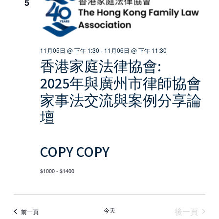
索
5
导
和
航
视
11月05日 @ 下午 1:30
-
11月06日 @ 下午 11:30
图
香港家庭法律協會:
导
2025年與廣州市律師協會
航
家事法交流與案例分享論
壇
COPY COPY
$1000 - $1400
活動
今天
後一頁
活動
前一頁