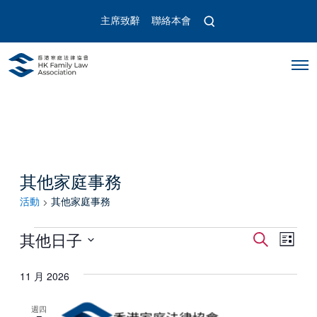
O
主席致辭
聯絡本會
p
e
n
O
s
p
e
e
a
n
r
M
c
e
n
h
u
m
o
其他家庭事務
d
a
活動
其他家庭事務
l
活
活
活
其他日子
搜
以
寻
動
选
動
動
列
择
11 月 2026
表
视
搜
日
顯
图
示
期
週四