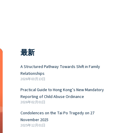
最新
A Structured Pathway Towards Shift in Family
Relationships
2026年03月13日
Practical Guide to Hong Kong’s New Mandatory
Reporting of Child Abuse Ordinance
2026年02月01日
Condolences on the Tai Po Tragedy on 27
November 2025
2025年12月01日