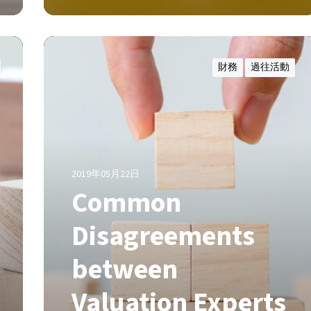
L
R
2
C
7
o
財務
過往活動
m
m
o
n
D
i
2019年05月22日
s
Common
a
g
Disagreements
r
e
between
e
m
Valuation Experts
e
n