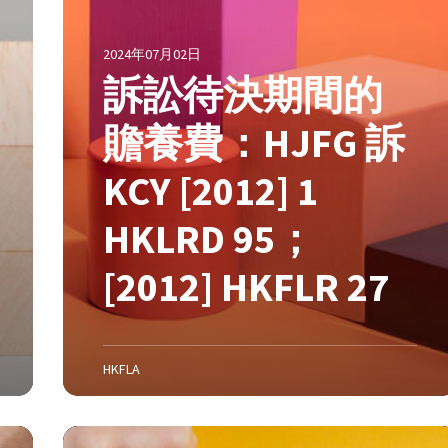
的
贍
2024年07月02日
養
訴訟待決期間的
費
：
贍養費：HJFG 訴
H
J
KCY [2012] 1
F
G
HKLRD 95；
訴
K
[2012] HKFLR 27
C
Y
[
2
HKFLA
0
1
2
家