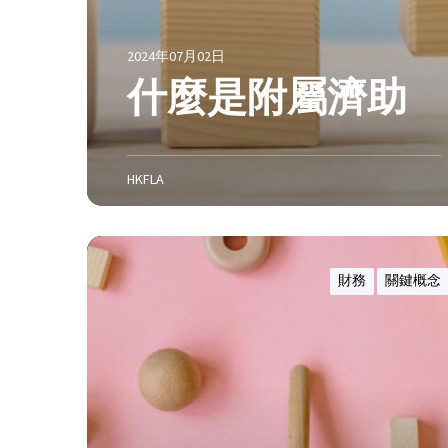
2024年07月02日
什麼是附屬濟助
HKFLA
訴
訟
財務
關鍵概念
資
金