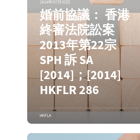
2024年07月02日
港
婚前協議： 香港
終
審
終審法院訟案
法
院
2013年第22宗
訟
案
SPH 訴 SA
2
0
[2014]；[2014]
1
3
HKFLR 286
年
第
2
2
HKFLA
宗
S
P
D