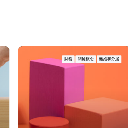
在
訟
財務
關鍵概念
離婚和分居
案
待
決
期
間
提
供
贍
養
費