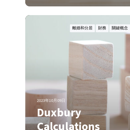
F
v
L
D
R
D
D
2
u
(
離婚和分居
財務
關鍵概念
8
x
2
6
b
0
u
1
r
0
y
)
C
1
a
3
l
H
c
K
u
C
2023年10月09日
l
F
Duxbury
a
A
t
R
Calculations
i
5
o