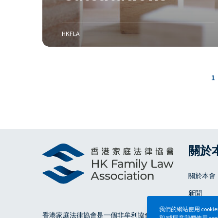
3
n
7
s
;
HKFLA
[
2
0
1
1
1
]
H
K
F
L
關於
R
1
關於本會
0
6
新聞
我們的網站使用 coo
聯絡本會
香港家庭法律協會
是一個非牟利協會，專門