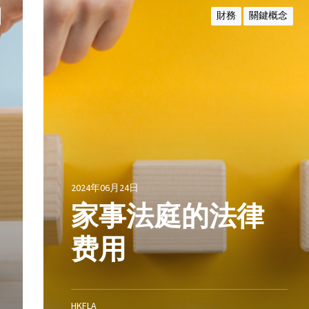
]
事
財務
關鍵概念
1
法
H
庭
K
的
L
法
R
律
D
费
9
用
5
；
[
2
2024年06月24日
0
家事法庭的法律
1
2
费用
]
H
K
F
HKFLA