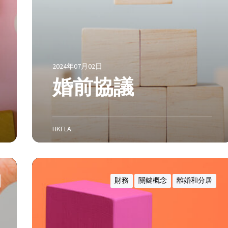
2024年07月02日
婚前協議
HKFLA
訴
訟
財務
關鍵概念
離婚和分居
待
決
期
間