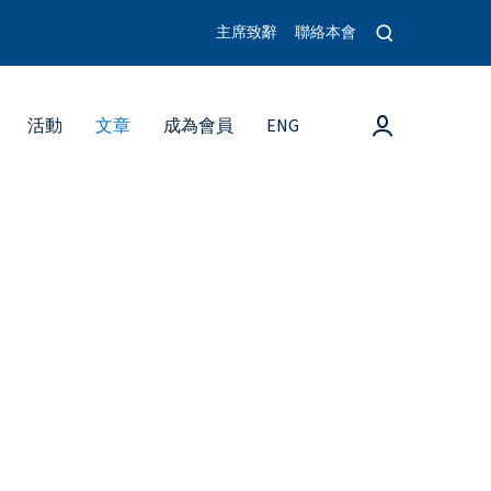
O
主席致辭
聯絡本會
p
e
n
s
登
活動
文章
成為會員
ENG
e
入
a
r
c
h
m
o
d
a
l