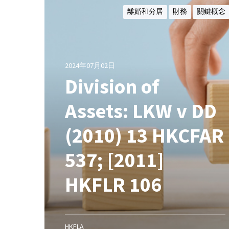
H
i
離婚和分居
財務
關鍵概念
訴
v
S
i
A
s
[
i
2
2024年07月02日
o
0
Division of
n
1
o
4
Assets: LKW v DD
f
]
A
；
(2010) 13 HKCFAR
s
[
s
2
537; [2011]
e
0
t
1
HKFLR 106
s
4
:
]
L
H
K
K
W
HKFLA