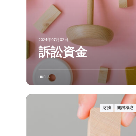
2024年07月02日
訴訟資金
HKFLA
婚
前
財務
關鍵概念
協
議
：
香