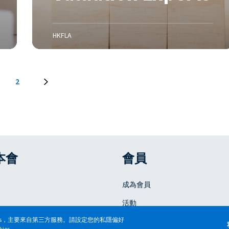
t
s
b
HKFLA
e
t
w
2
e
e
n
V
a
l
本會
會員
u
a
t
成為會員
i
活動
o
n
kies，主要來自第三方服務。請設定您的私隱偏好