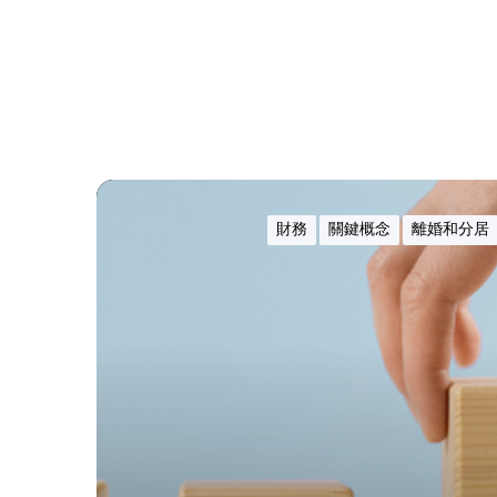
什
麼
財務
關鍵概念
離婚和分居
是
附
屬
濟
助