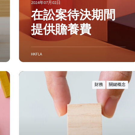
2024年07月02日
在訟案待決期間
提供贍養費
HKFLA
婚
前
財務
關鍵概念
協
議