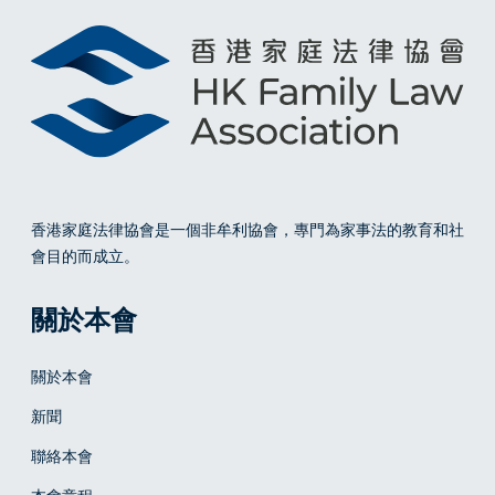
R
e
l
a
t
i
o
n
s
香港家庭法律協會
是一個非牟利協會，專門為家事法的教育和社
h
會目的而成立。
i
p
關於本會
s
關於本會
新聞
聯絡本會