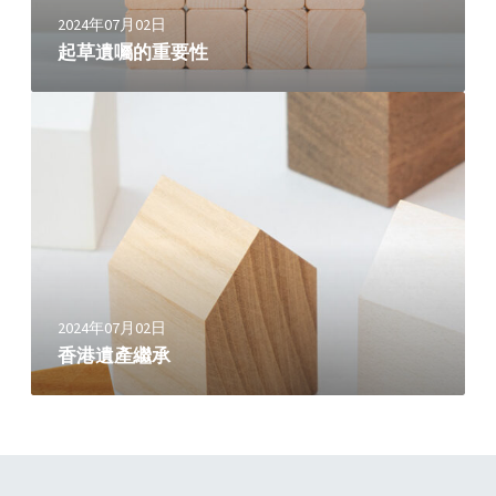
o
2024年07月02日
w
起草遺囑的重要性
a
r
香
d
港
s
遺
S
產
h
繼
i
承
f
t
i
n
2024年07月02日
F
香港遺產繼承
a
m
i
l
y