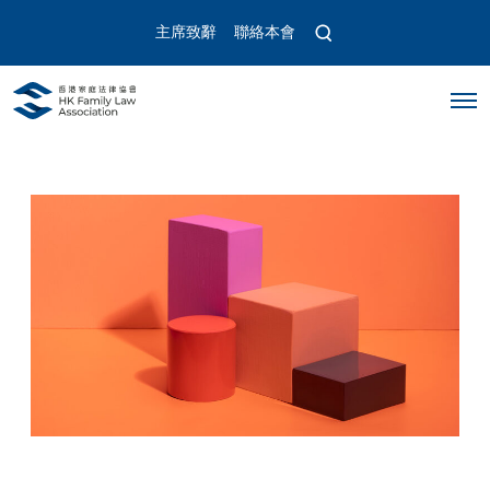
O
主席致辭
聯絡本會
p
e
n
O
s
p
e
e
a
n
r
M
c
e
n
h
u
m
o
d
a
l