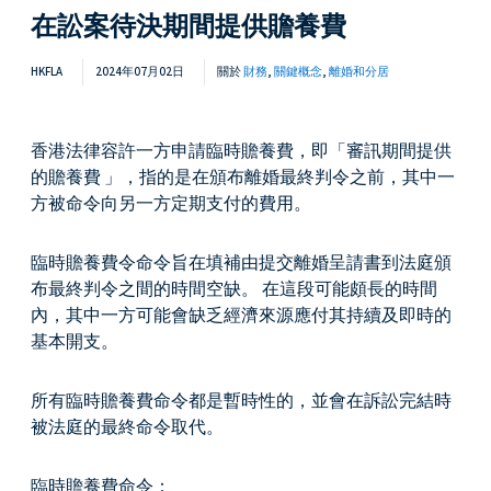
在訟案待決期間提供贍養費
HKFLA
2024年07月02日
關於
財務
,
關鍵概念
,
離婚和分居
香港法律容許一方申請臨時贍養費，即「審訊期間提供
的贍養費 」，指的是在頒布離婚最終判令之前，其中一
方被命令向另一方定期支付的費用。
臨時贍養費令命令旨在填補由提交離婚呈請書到法庭頒
布最終判令之間的時間空缺。 在這段可能頗長的時間
內，其中一方可能會缺乏經濟來源應付其持續及即時的
基本開支。
所有臨時贍養費命令都是暫時性的，並會在訴訟完結時
被法庭的最終命令取代。
臨時贍養費命令：