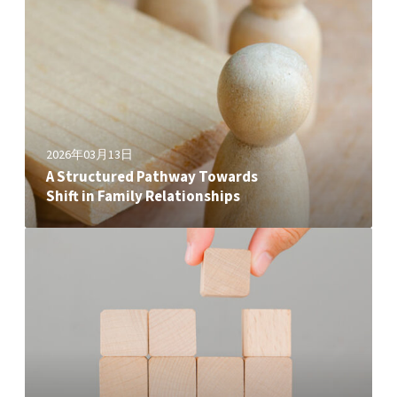
S
t
r
u
c
t
u
2026年03月13日
r
A Structured Pathway Towards
e
Shift in Family Relationships
d
P
起
a
草
t
遺
h
囑
w
的
a
重
y
要
T
性