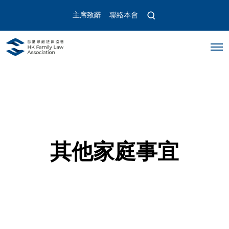
O
主席致辭
聯絡本會
p
e
n
O
s
p
e
e
a
n
r
M
c
e
n
h
u
m
o
d
a
其他家庭事宜
l