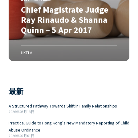
a
Chief Magistrate Judge
t
e
Ray Rinaudo & Shanna
J
Quinn – 5 Apr 2017
u
d
g
e
HKFLA
R
a
y
R
最新
i
n
a
A Structured Pathway Towards Shift in Family Relationships
u
2026年03月13日
d
Practical Guide to Hong Kong’s New Mandatory Reporting of Child
o
Abuse Ordinance
&
2026年02月01日