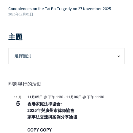
S
Condolences on the Tai Po Tragedy on 27 November 2025
h
2025年12月01日
a
n
n
主題
a
Q
u
i
n
n
–
即將舉行的活動
5
A
11月05日 @ 下午 1:30
-
11月06日 @ 下午 11:30
11 月
5
p
香港家庭法律協會:
2025年與廣州市律師協會
r
家事法交流與案例分享論壇
2
0
COPY COPY
1