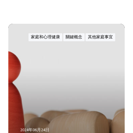
D
o
家庭和心理健康
關鍵概念
其他家庭事宜
m
e
s
t
i
c
V
i
o
l
e
n
c
2024年06月24日