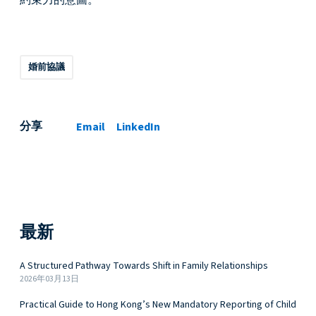
約束力的意圖。
婚前協議
分享
Email
LinkedIn
最新
A Structured Pathway Towards Shift in Family Relationships
2026年03月13日
Practical Guide to Hong Kong’s New Mandatory Reporting of Child