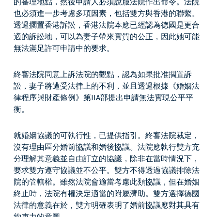
的審理地點，然後申請人必須說服法院作出命令。法院
也必須進一步考慮多項因素，包括雙方與香港的聯繫。
透過擱置香港訴訟，香港法院本應已經認為德國是更合
適的訴訟地，可以為妻子帶來實質的公正，因此她可能
無法滿足許可申請中的要求。
終審法院同意上訴法院的觀點，認為如果批准擱置訴
訟，妻子將遭受法律上的不利，並且透過根據《婚姻法
律程序與財產條例》第IIA部提出申請無法實現公平平
衡。
就婚姻協議的可執行性，已提供指引。終審法院裁定，
沒有理由區分婚前協議和婚後協議。法院應執行雙方充
分理解其意義並自由訂立的協議，除非在當時情況下，
要求雙方遵守協議並不公平。雙方不得透過協議排除法
院的管轄權。雖然法院會適當考慮此類協議，但在婚姻
終止時，法院有權決定適當的附屬濟助。雙方選擇德國
法律的意義在於，雙方明確表明了婚前協議應對其具有