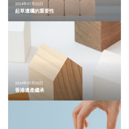
2024年07月02日
起草遺囑的重要性
香
港
遺
產
繼
承
2024年07月02日
香港遺產繼承
什
麼
是
附