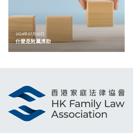
屬
濟
助
2024年07月02日
什麼是附屬濟助