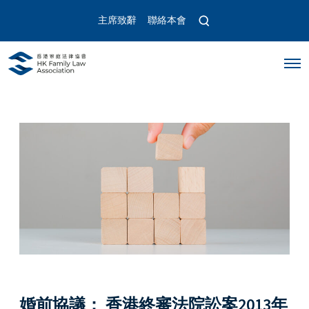
O
主席致辭
聯絡本會
p
e
n
O
s
p
e
e
a
n
r
M
c
e
n
h
u
m
o
d
a
l
婚前協議： 香港終審法院訟案2013年