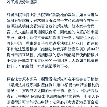
署了婚後分居協議。
終審法院維持上訴法院關於訴訟地的裁決。如果香港法
院擁有管轄權，尋求擱置訴訟的一方必須證明存在另一
個明顯或明確比香港更合適的訴訟地。就本案事實而
言，丈夫無法證明德國較合適，因此他的擱置訴訟申請
失敗。此外，即使丈夫成功證明這一點，法院也不會允
許其申請，理由是妻子可能遭受法律上的不利，而這種
不利無法透過根據《婚姻法律程序與財產條例》第IIA部
提出申請來減輕。婚姻協議的存在顯然是行使酌情權以
不便訴訟地為由擱置訴訟的一個因素，因為如果協議被
執行，可能會對一方造成嚴重的不公。
原審法官原本認為，擱置香港訴訟可在不損害妻子根據
《婚姻法律程序與財產條例》第IIA部提出申請的權利的
情況下，實現雙方之間的公平平衡。然而，上訴法院觀
察到，根據第IIA部提出申請的條件非常嚴格：申請人必
須獲得許可才能提出申請；法院必須考慮香港是否合適