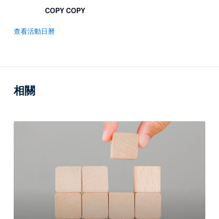
COPY COPY
查看活動日曆
相關
起
草
遺
囑
的
重
要
性