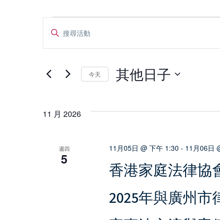
活
活
请
输
動
動
入
关
其他日子
搜
今天
键
词
选
，
择
索
以
日
11 月 2026
关
期
和
键
词
11月05日 @ 下午 1:30
-
11月06日 @
週四
5
视
搜
香港家庭法律協會
索
活
图
2025年與廣州
動