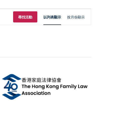
活
尋找活動
以列表顯示
按月份顯示
動
视
图
导
航