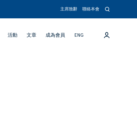
O
主席致辭
聯絡本會
p
e
n
s
登
活動
文章
成為會員
ENG
e
入
a
r
c
h
m
o
d
a
l