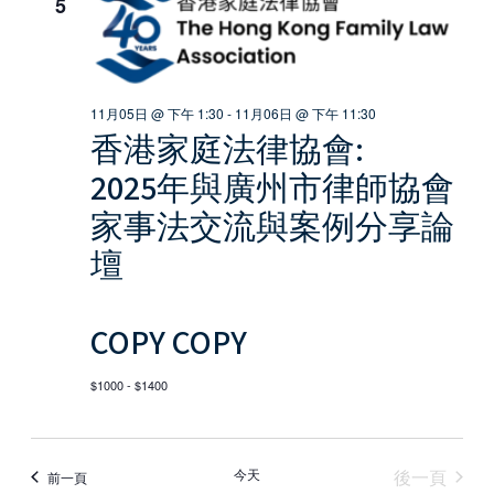
索
5
导
和
航
视
11月05日 @ 下午 1:30
-
11月06日 @ 下午 11:30
图
香港家庭法律協會:
导
2025年與廣州市律師協會
航
家事法交流與案例分享論
壇
COPY COPY
$1000 - $1400
活動
今天
後一頁
活動
前一頁