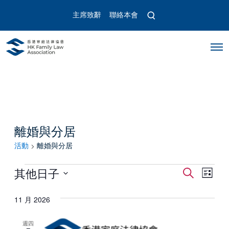
O
主席致辭
聯絡本會
p
e
n
O
s
p
e
e
a
n
r
M
c
e
n
h
u
m
o
離婚與分居
d
a
活動
離婚與分居
l
活
活
活
其他日子
搜
以
寻
動
选
動
動
列
择
11 月 2026
表
视
搜
日
顯
图
示
期
週四