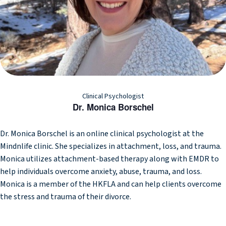
Clinical Psychologist
Dr. Monica Borschel
Dr. Monica Borschel is an online clinical psychologist at the
Mindnlife clinic. She specializes in attachment, loss, and trauma.
Monica utilizes attachment-based therapy along with EMDR to
help individuals overcome anxiety, abuse, trauma, and loss.
Monica is a member of the HKFLA and can help clients overcome
the stress and trauma of their divorce.