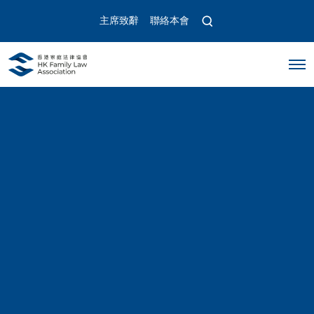
O
主席致辭
聯絡本會
p
e
n
O
s
p
e
e
a
n
r
M
c
e
n
h
u
m
o
d
a
l