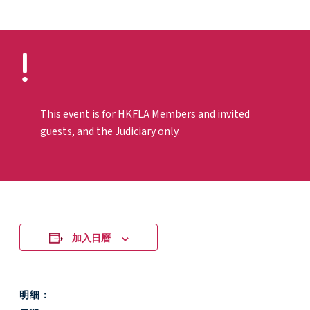
This event is for HKFLA Members and invited
guests, and the Judiciary only.
加入日曆
明细：